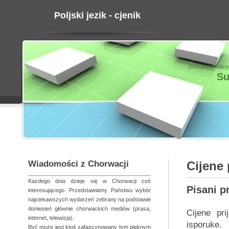
Poljski jezik - cjenik
Dziś jest 9 Sier
Su
Wiadomości z Chorwacji
Cijene 
Każdego dnia dzieje się w Chorwacji coś
Pisani p
interesującego. Przedstawiamy Państwu wybór
najciekawszych wydarzeń zebrany na podstawie
doniesień głównie chorwackich mediów (prasa,
Cijene pri
internet, telewizja).
isporuke.
Być może jest ktoś zafascynowany tym pięknym