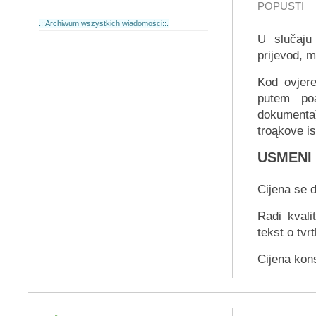
POPUSTI
.::Archiwum wszystkich wiadomości::.
U slučaju
prijevod, m
Kod ovjer
putem poą
dokumenta
troąkove i
USMENI 
Cijena se 
Radi kvali
tekst o tvr
Cijena kon