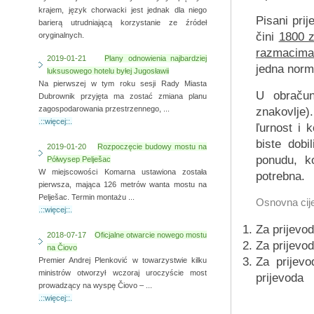
krajem, język chorwacki jest jednak dla niego
Pisani pri
barierą utrudniającą korzystanie ze źródeł
čini
1800 
oryginalnych.
razmacim
2019-01-21
Plany odnowienia najbardziej
jedna normi
luksusowego hotelu byłej Jugosławii
Na pierwszej w tym roku sesji Rady Miasta
U obračun
Dubrownik przyjęta ma zostać zmiana planu
zagospodarowania przestrzennego, ...
znakovlje)
.::więcej::.
ľurnost i 
biste dobi
2019-01-20
Rozpoczęcie budowy mostu na
ponudu, k
Półwysep Pelješac
W miejscowości Komarna ustawiona została
potrebna.
pierwsza, mająca 126 metrów wanta mostu na
Pelješac. Termin montażu ...
Osnovna cije
.::więcej::.
Za prijevod
2018-07-17
Oficjalne otwarcie nowego mostu
Za prijevod
na Čiovo
Za prijevo
Premier Andrej Plenković w towarzystwie kilku
ministrów otworzył wczoraj uroczyście most
prijevoda
prowadzący na wyspę Čiovo – ...
.::więcej::.