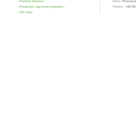
::
Početna stranica
::
Adres:
Pszczyna
.::Privatnost i sigurnost podataka::.
Telefon:
+48 50
::
Site map
::